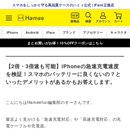
スマホをしっかり守る高品質ケースのハミィ公式 | iFace正規店
新商品
検索
アカウント
カート
コ
ン
iPhone
Android
iFace
ブランド
アクセサリー
キャラクタ
テ
まとめ買いがお得！10%OFFクーポンはこちら
ン
ツ
に
ス
【2倍・3倍速も可能】iPhoneの急速充電速度
キ
を検証！スマホのバッテリーに良くないの？と
ッ
いったデメリットがあるかもお答えします。
プ
す
る
こんにちはHameefun編集部のすーさんです。
最近よく見かける「急速充電対応」や「高速充電対応」の充
電ケーブルや充電器。