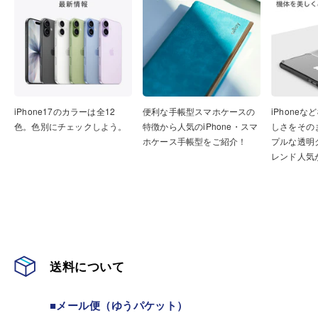
iPhone17のカラーは全12
便利な手帳型スマホケースの
iPhone
色。色別にチェックしよう。
特徴から人気のiPhone・スマ
しさをその
ホケース手帳型をご紹介！
プルな透明
レンド人気
送料について
■メール便（ゆうパケット）