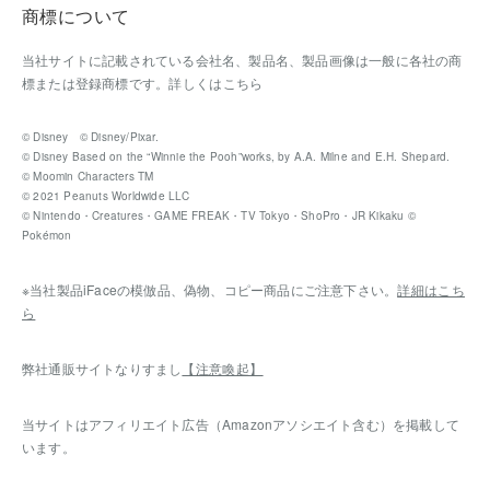
商標について
当社サイトに記載されている会社名、製品名、製品画像は一般に各社の商
標または登録商標です。
詳しくはこちら
© Disney © Disney/Pixar.
© Disney Based on the “Winnie the Pooh”works, by A.A. Milne and E.H. Shepard.
© Moomin Characters TM
© 2021 Peanuts Worldwide LLC
© Nintendo・Creatures・GAME FREAK・TV Tokyo・ShoPro・JR Kikaku ©
Pokémon
※当社製品iFaceの模倣品、偽物、コピー商品にご注意下さい。
詳細はこち
ら
弊社通販サイトなりすまし
【注意喚起】
当サイトはアフィリエイト広告（Amazonアソシエイト含む）を掲載して
います。