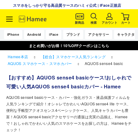
スマホをしっかり守る高品質ケースのハミィ公式 | iFace正規店
新商品
検索
アカウント
カート
コ
ン
iPhone
Android
iFace
ブランド
アクセサリー
キャラクタ
テ
まとめ買いがお得！10%OFFクーポンはこちら
ン
ツ
Hamee本店
【総合】スマホケース人気ランキング
に
AQUOS スマホケース・スマホカバー
AQUOS sense4 basic
ス
キ
【おすすめ】AQUOS sense4 basicケース!おしゃれで
ッ
可愛い人気AQUOS sense4 basicカバー - Hamee
プ
す
AQUOS sense4 basicケース・カバー・強化ガラス・液晶保護フィルムを
る
人気ランキングで紹介！オシャレでかわいいAQUOS sense4 lite ケース、
便利な手帳型アクオスセンス4ベーシックケース、人気キャラカバーも豊
富！AQUOS sense4 basicアクセサリーの通販は充実の品揃え、Hamee
で！おしゃれでかわいい人気のスマホケースをお探しの方は、Hameeをチ
ェック！