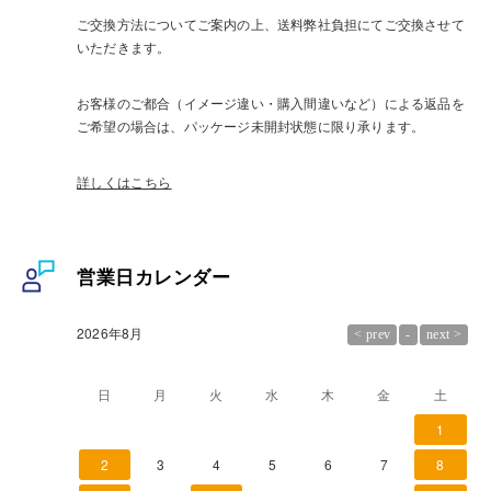
ご交換方法についてご案内の上、送料弊社負担にてご交換させて
いただきます。
お客様のご都合（イメージ違い・購入間違いなど）による返品を
ご希望の場合は、パッケージ未開封状態に限り承ります。
詳しくはこちら
営業日カレンダー
2026年8月
日
月
火
水
木
金
土
1
2
3
4
5
6
7
8