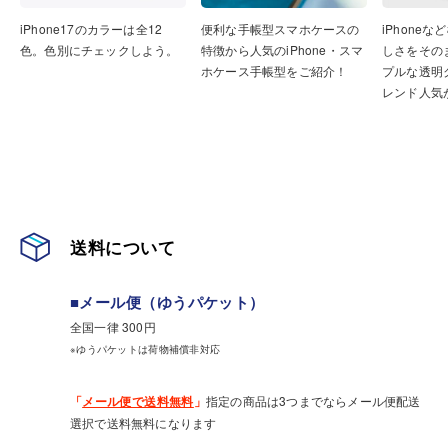
iPhone17のカラーは全12
便利な手帳型スマホケースの
iPhone
色。色別にチェックしよう。
特徴から人気のiPhone・スマ
しさをその
ホケース手帳型をご紹介！
プルな透明
レンド人気
送料について
■メール便（ゆうパケット）
全国一律 300円
※ゆうパケットは荷物補償非対応
「
メール便で送料無料
」
指定の商品は3つまでならメール便配送
選択で送料無料になります