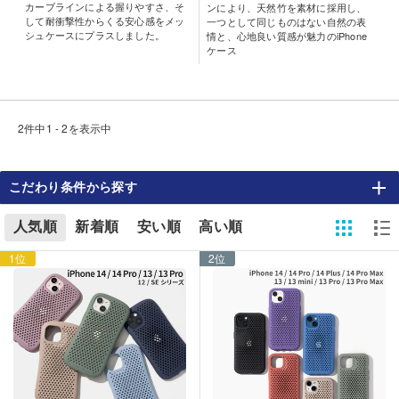
カーブラインによる握りやすさ、そ
ンにより、天然竹を素材に採用し、
して耐衝撃性からくる安心感をメッ
一つとして同じものはない自然の表
シュケースにプラスしました。
情と、心地良い質感が魅力のiPhone
ケース
2件中1 - 2を表示中
こだわり条件から探す
人気順
新着順
安い順
高い順
1位
2位