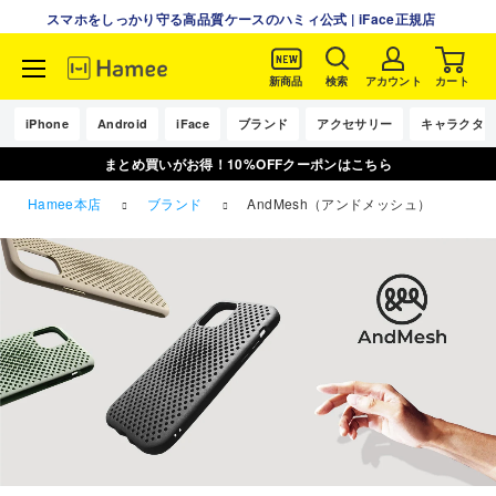
スマホをしっかり守る高品質ケースのハミィ公式 | iFace正規店
新商品
検索
アカウント
カート
コ
ン
iPhone
Android
iFace
ブランド
アクセサリー
キャラクタ
テ
まとめ買いがお得！10%OFFクーポンはこちら
ン
ツ
Hamee本店
ブランド
AndMesh（アンドメッシュ）
に
ス
キ
ッ
プ
す
る