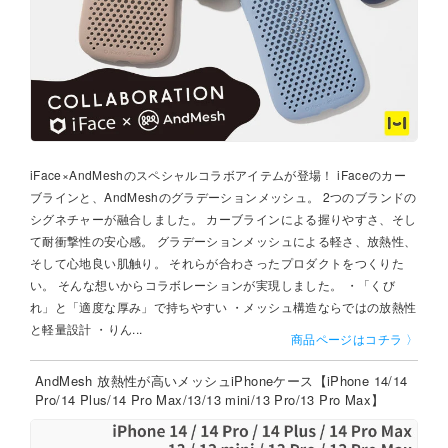
iFace×AndMeshのスペシャルコラボアイテムが登場！ iFaceのカー
ブラインと、AndMeshのグラデーションメッシュ。 2つのブランドの
シグネチャーが融合しました。 カーブラインによる握りやすさ、そし
て耐衝撃性の安心感。 グラデーションメッシュによる軽さ、放熱性、
そして心地良い肌触り。 それらが合わさったプロダクトをつくりた
い。 そんな想いからコラボレーションが実現しました。 ・「くび
れ」と「適度な厚み」で持ちやすい ・メッシュ構造ならではの放熱性
と軽量設計 ・りん...
商品ページはコチラ 〉
AndMesh 放熱性が高いメッシュiPhoneケース【iPhone 14/14
Pro/14 Plus/14 Pro Max/13/13 mini/13 Pro/13 Pro Max】