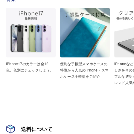
iPhone17のカラーは全12
便利な手帳型スマホケースの
iPhone
色。色別にチェックしよう。
特徴から人気のiPhone・スマ
しさをその
ホケース手帳型をご紹介！
プルな透明
レンド人気
送料について