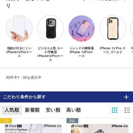
リ
指紋が付きにくい
ビジネス人気 カー
トレンドの韓国風
iPhone 12 Pro ケ
i
iPhone12Proケー
ド/手帳型
iPhone 12Proケ
ース ゴールド
ス
iPhone12Proケー
ース
ス
32件中1 - 32を表示中
こだわり条件から探す
人気順
新着順
安い順
高い順
1位
2位