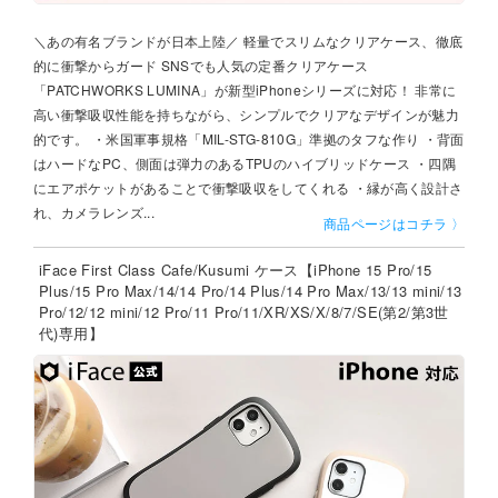
＼あの有名ブランドが日本上陸／ 軽量でスリムなクリアケース、徹底
的に衝撃からガード SNSでも人気の定番クリアケース
「PATCHWORKS LUMINA」が新型iPhoneシリーズに対応！ 非常に
高い衝撃吸収性能を持ちながら、シンプルでクリアなデザインが魅力
的です。 ・米国軍事規格「MIL-STG-810G」準拠のタフな作り ・背面
はハードなPC、側面は弾力のあるTPUのハイブリッドケース ・四隅
にエアポケットがあることで衝撃吸収をしてくれる ・縁が高く設計さ
れ、カメラレンズ...
商品ページはコチラ 〉
iFace First Class Cafe/Kusumi ケース【iPhone 15 Pro/15
Plus/15 Pro Max/14/14 Pro/14 Plus/14 Pro Max/13/13 mini/13
Pro/12/12 mini/12 Pro/11 Pro/11/XR/XS/X/8/7/SE(第2/第3世
代)専用】