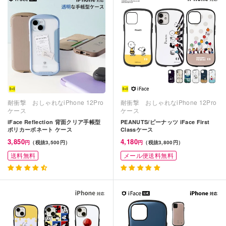
耐衝撃 おしゃれなiPhone 12Pro
耐衝撃 おしゃれなiPhone 12Pro
ケース
ケース
iFace Reflection 背面クリア手帳型
PEANUTS/ピーナッツ iFace First
ポリカーボネート ケース
Classケース
3,850
4,180
円
（税抜3,500円）
円
（税抜3,800円）
送料無料
メール便送料無料