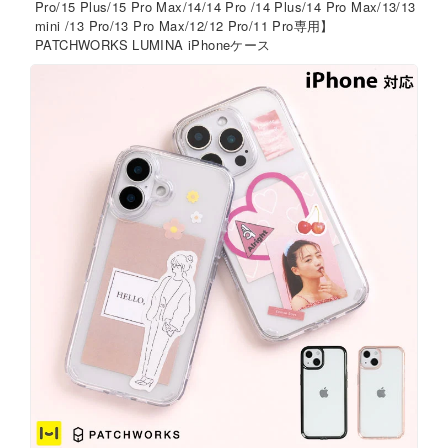
Pro/15 Plus/15 Pro Max/14/14 Pro /14 Plus/14 Pro Max/13/13
mini /13 Pro/13 Pro Max/12/12 Pro/11 Pro専用】
PATCHWORKS LUMINA iPhoneケース