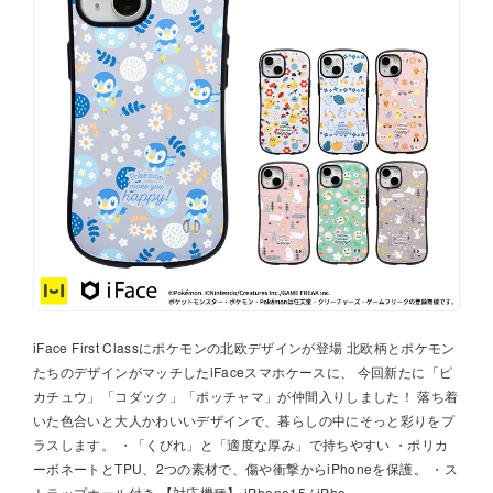
iFace First Classにポケモンの北欧デザインが登場 北欧柄とポケモン
たちのデザインがマッチしたiFaceスマホケースに、 今回新たに「ピ
カチュウ」「コダック」「ポッチャマ」が仲間入りしました！ 落ち着
いた色合いと大人かわいいデザインで、暮らしの中にそっと彩りをプ
ラスします。 ・「くびれ」と「適度な厚み」で持ちやすい ・ポリカ
ーボネートとTPU、2つの素材で、傷や衝撃からiPhoneを保護。 ・ス
トラップホール付き 【対応機種】 iPhone15 / iPho...