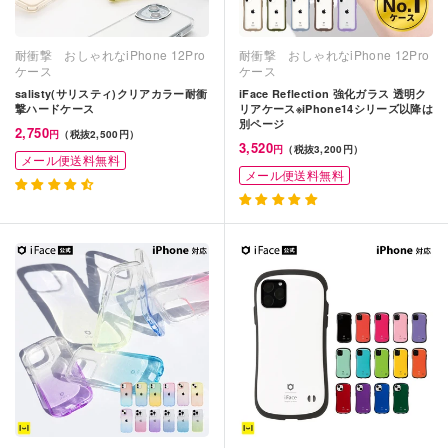
耐衝撃 おしゃれなiPhone 12Pro
耐衝撃 おしゃれなiPhone 12Pro
ケース
ケース
salisty(サリスティ)クリアカラー耐衝
iFace Reflection 強化ガラス 透明ク
撃ハードケース
リアケース※iPhone14シリーズ以降は
別ページ
2,750
円
（税抜2,500円）
3,520
円
（税抜3,200円）
メール便送料無料
メール便送料無料