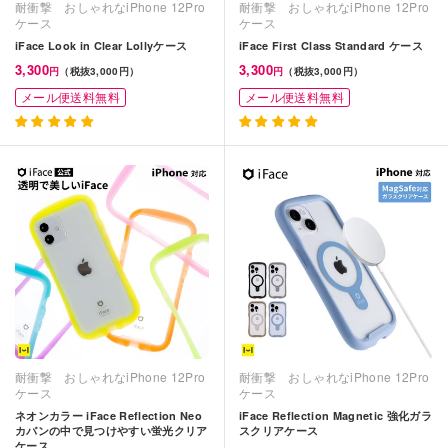
耐衝撃 おしゃれなiPhone 12Pro
耐衝撃 おしゃれなiPhone 12Pro
ケース
ケース
iFace Look in Clear Lollyケース
iFace First Class Standard ケース
3,300
3,300
円
（税抜3,000円）
円
（税抜3,000円）
メール便送料無料
メール便送料無料
耐衝撃 おしゃれなiPhone 12Pro
耐衝撃 おしゃれなiPhone 12Pro
ケース
ケース
ネオンカラー iFace Reflection Neo
iFace Reflection Magnetic 強化ガラ
カバンの中で見つけやすい蛍光クリア
スクリアケース
ケース