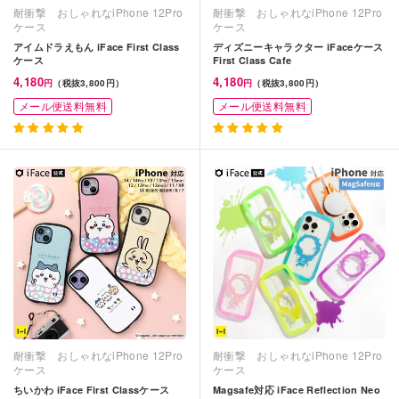
耐衝撃 おしゃれなiPhone 12Pro
耐衝撃 おしゃれなiPhone 12Pro
ケース
ケース
アイムドラえもん iFace First Class
ディズニーキャラクター iFaceケース
ケース
First Class Cafe
4,180
4,180
円
（税抜3,800円）
円
（税抜3,800円）
メール便送料無料
メール便送料無料
耐衝撃 おしゃれなiPhone 12Pro
耐衝撃 おしゃれなiPhone 12Pro
ケース
ケース
ちいかわ iFace First Classケース
Magsafe対応 iFace Reflection Neo