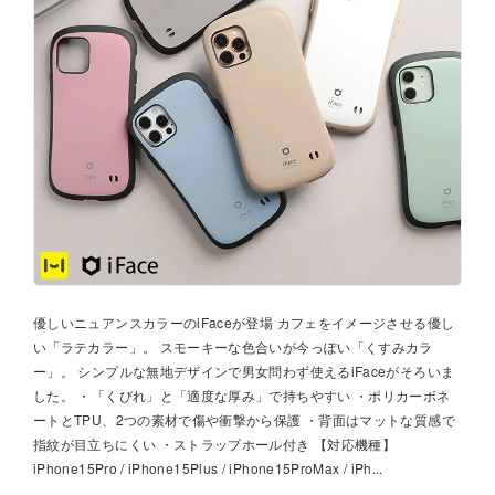
優しいニュアンスカラーのiFaceが登場 カフェをイメージさせる優し
い「ラテカラー」。 スモーキーな色合いが今っぽい「くすみカラ
ー」。 シンプルな無地デザインで男女問わず使えるiFaceがそろいま
した。 ・「くびれ」と「適度な厚み」で持ちやすい ・ポリカーボネ
ートとTPU、2つの素材で傷や衝撃から保護 ・背面はマットな質感で
指紋が目立ちにくい ・ストラップホール付き 【対応機種】
iPhone15Pro / iPhone15Plus / iPhone15ProMax / iPh...