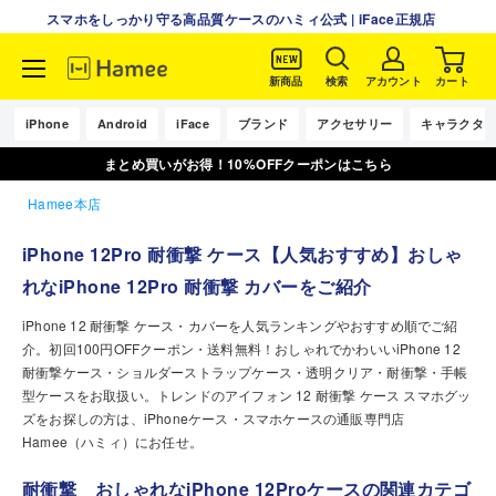
スマホをしっかり守る高品質ケースのハミィ公式 | iFace正規店
新商品
検索
アカウント
カート
コ
ン
iPhone
Android
iFace
ブランド
アクセサリー
キャラクタ
テ
まとめ買いがお得！10%OFFクーポンはこちら
ン
ツ
Hamee本店
に
ス
iPhone 12Pro 耐衝撃 ケース【人気おすすめ】おしゃ
キ
れなiPhone 12Pro 耐衝撃 カバーをご紹介
ッ
プ
iPhone 12 耐衝撃 ケース・カバーを人気ランキングやおすすめ順でご紹
す
介。初回100円OFFクーポン・送料無料！おしゃれでかわいいiPhone 12
る
耐衝撃ケース・ショルダーストラップケース・透明クリア・耐衝撃・手帳
型ケースをお取扱い。トレンドのアイフォン 12 耐衝撃 ケース スマホグッ
ズをお探しの方は、iPhoneケース・スマホケースの通販専門店
Hamee（ハミィ）にお任せ。
耐衝撃 おしゃれなiPhone 12Proケースの関連カテゴ