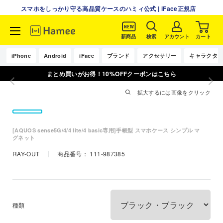
スマホをしっかり守る高品質ケースのハミィ公式 | iFace正規店
新商品
検索
アカウント
カート
コ
ン
iPhone
Android
iFace
ブランド
アクセサリー
キャラクタ
テ
まとめ買いがお得！10%OFFクーポンはこちら
ン
ツ
拡大するには画像をクリック
に
ス
キ
[AQUOS sense5G/4/4 lite/4 basic専用]手帳型 スマホケース シンプル マ
ッ
グネット
プ
RAY-OUT
商品番号：
111-987385
す
る
種類