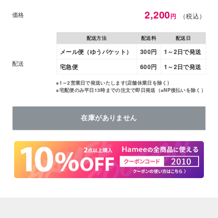
特
2,200
価格
（税込）
円
価
配送方法
配送料
配送日
メール便（ゆうパケット）
300円
1～2日で発送
配送
宅急便
600円
1～2日で発送
※1～2営業日で発送いたします(店舗休業日を除く)
※宅配便のみ平日13時までの注文で即日発送（※NP後払いを除く）
在庫がありません