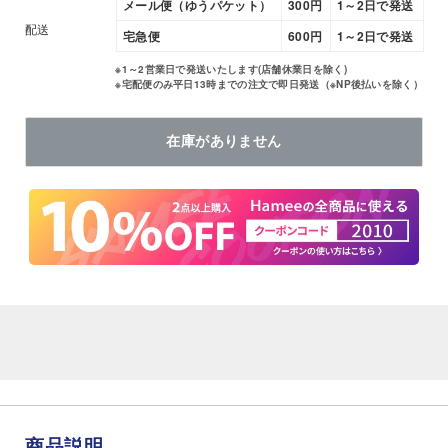
メール便（ゆうパケット）
300円
1～2日で発送
配送
宅急便
600円
1～2日で発送
※1～2営業日で発送いたします(店舗休業日を除く)
※宅配便のみ平日13時までの注文で即日発送（※NP後払いを除く）
在庫がありません
商品説明