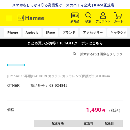
スマホをしっかり守る高品質ケースのハミィ公式 | iFace正規店
新商品
検索
アカウント
カート
コ
ン
iPhone
Android
iFace
ブランド
アクセサリー
キャラクタ
テ
まとめ買いがお得！10%OFFクーポンはこちら
ン
ツ
拡大するには画像をクリック
に
ス
キ
[iPhone 13専用]GAURUN ガウラン カメラレンズ保護ガラス 0.3mm
ッ
プ
OTHER
商品番号：
63-924842
す
る
特
1,490
価格
（税込）
円
価
配送方法
配送料
配送日