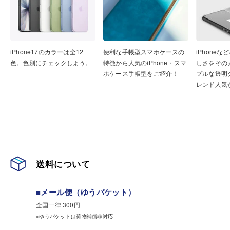
iPhone17のカラーは全12
便利な手帳型スマホケースの
iPhone
色。色別にチェックしよう。
特徴から人気のiPhone・スマ
しさをその
ホケース手帳型をご紹介！
プルな透明
レンド人気
送料について
■メール便（ゆうパケット）
全国一律 300円
※ゆうパケットは荷物補償非対応