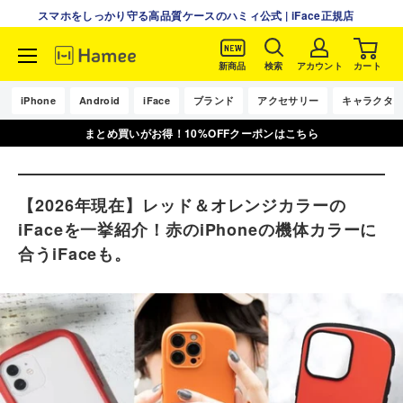
スマホをしっかり守る高品質ケースのハミィ公式 | iFace正規店
新商品
検索
アカウント
カート
コ
ン
iPhone
Android
iFace
ブランド
アクセサリー
キャラクタ
テ
まとめ買いがお得！10%OFFクーポンはこちら
ン
ツ
に
ス
【2026年現在】レッド＆オレンジカラーの
キ
iFaceを一挙紹介！赤のiPhoneの機体カラーに
ッ
合うiFaceも。
プ
す
る