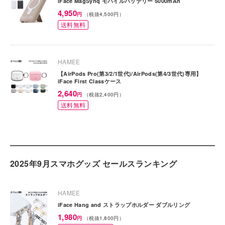
iFace MagSynq モバイルバッテリー 5000mAh
特
4,950
円
（税抜4,500円）
価
送料無料
HAMEE
【AirPods Pro(第3/2/1世代)/AirPods(第4/3世代)専用】
iFace First Classケース
特
2,640
円
（税抜2,400円）
価
送料無料
2025年9月スマホグッズ セールスランキング
HAMEE
iFace Hang and ストラップホルダー ダブルリング
特
1,980
円
（税抜1,800円）
価