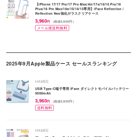
【iPhone 17/17 Pro/17 Pro Max/Air/17e/16/16 Pro/16
Plus/16 Pro Max/16e/15/14/13専用】iFace Reflection /
Reflection Neo強化ガラスクリアケース
特
3,960
円
（税抜3,600円）
価
メール便送料無料
2025年9月Apple製品ケース セールスランキング
HAMEE
USB Type-C端子専用 iFace ダイレクトモバイルバッテリー
5000mAh
特
3,960
円
（税抜3,600円）
価
送料無料
HAMEE