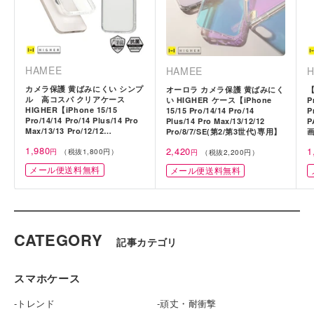
HAMEE
HAMEE
カメラ保護 黄ばみにくい シンプ
オーロラ カメラ保護 黄ばみにく
【
ル 高コスパ クリアケース
い HIGHER ケース【iPhone
P
HIGHER【iPhone 15/15
15/15 Pro/14/14 Pro/14
P
Pro/14/14 Pro/14 Plus/14 Pro
Plus/14 Pro Max/13/12/12
P
Max/13/13 Pro/12/12
Pro/8/7/SE(第2/第3世代)専用】
Pro/8/7/SE(第2/第3世代)専用】
特
1,980
特
2,420
1
円
（税抜1,800円）
円
（税抜2,200円）
価
価
メール便送料無料
メール便送料無料
CATEGORY
記事カテゴリ
スマホケース
トレンド
頑丈・耐衝撃