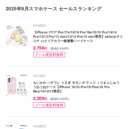
2025年9月スマホケース セールスランキング
HAMEE
【iPhone 17/17 Pro/17e/16/16 Pro/16e/15/15 Pro/14/14
Pro/13/13 Pro/13 mini/12/12 Pro/12 mini専用】salisty(サリ
スティ)クリアカラー耐衝撃ハードケース
特
2,750
円
（税抜2,500円）
価
メール便送料無料
OTHER
ちいかわ ハチワレ うさぎ モモンガ ラッコ くりまんじゅう
うねうねケース【iPhone 16/16 Pro/16 Plus/16 Pro
Max/15/14/13専用】
特
2,200
円
（税抜2,000円）
価
メール便送料無料
HAMEE